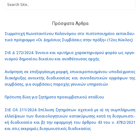
Πρό­σφα­τα Άρθρα
Συμ­με­το­χή Κων­στα­ντί­νου Κα­λο­νό­μου στο πι­στο­ποι­η­μέ­νο εκ­παι­δευ­
τι­κό πρό­γραμ­μα «Οι Δη­μό­σιες Συμ­βά­σεις στην πράξη» (12ος Κύ­κλος)
ΣτΕ Δ΄ 272/2024: Έν­νοια και κρι­τή­ρια χα­ρα­κτη­ρι­σμού φορέα ως ορ­γα­
νι­σμού δη­μο­σί­ου δι­καί­ου και ανα­θέ­του­σας αρχής
Ανάρ­τη­ση σε επε­ξερ­γά­σι­μη μορφή, επι­και­ρο­ποι­η­μέ­νου υπο­δείγ­μα­τος
δια­κή­ρυ­ξης ανοι­κτής δια­δι­κα­σί­ας και συ­νο­δευ­τι­κών εγ­γρά­φων της
συμ­βά­σης, για συμ­βά­σεις πα­ρο­χής γε­νι­κών υπη­ρε­σιών
Πρό­τυ­πη δίκη για ζη­τή­μα­τα προ­συμ­βα­τι­κού στα­δί­ου
ΣτΕ Ολ 211/2024: Επί­λυ­ση ζη­τη­μά­των σχε­τι­κά με α) τη συ­μπλή­ρω­ση
ελ­λεί­ψε­ων των δι­καιο­λο­γη­τι­κών κα­τα­κύ­ρω­σης κατά τη δια­γω­νι­στι­
κή δια­δι­κα­σία και β) την εφαρ­μο­γή του άρ­θρου 43 του ν. 4782/2021
και στις εκ­κρε­μείς δια­γω­νι­στι­κές δια­δι­κα­σί­ες