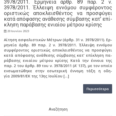
3978/2011. Ερ­μη­νεία άρθρ. 89 παρ. 2 ν.
3978/2011. Έλ­λει­ψη εν­νό­μου συμ­φέ­ρο­ντος
ορι­στι­κώς απο­κλει­σθέ­ντος να προ­σφύ­γει
κατά από­φα­σης ανά­θε­σης σύμ­βα­σης κατ’ επί­
κλη­ση πα­ρά­βα­σης ενιαί­ου μέ­τρου κρί­σης
20 Ιου­νί­ου 2023
Αί­τη­ση ασφα­λι­στι­κών Μέ­τρων (άρθρ. 31 ν. 3978/2011). Ερ­
μη­νεία άρθρ. 89 παρ. 2 ν. 3978/2011. Έλ­λει­ψη εν­νό­μου
συμ­φέ­ρο­ντος ορι­στι­κώς απο­κλει­σθέ­ντος να προ­σφύ­γει
κατά από­φα­σης ανά­θε­σης σύμ­βα­σης κατ’ επί­κλη­ση πα­
ρά­βα­σης ενιαί­ου μέ­τρου κρί­σης Κατά την έν­νοια της
παρ. 2 του άρθρ. 89 του ν. 3978/2011 (A’ 137), με τον οποίο
εν­σω­μα­τώ­θη­κε στην εσω­τε­ρι­κή έν­νο­μη τάξη η οδη­
γία 2009/81/ΕΚ της 13ης Ιου­λί­ου […]
Πε­ρισ­σό­τε­ρα
Ανα­ζή­τη­ση