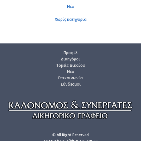
Νέα
Χωρίς κα­τη­γο­ρία
Προ­φίλ
Δι­κη­γό­ροι
Το­μείς Δι­καί­ου
Νέα
Επι­κοι­νω­νία
Σύν­δε­σμοι
© All Right Reserved