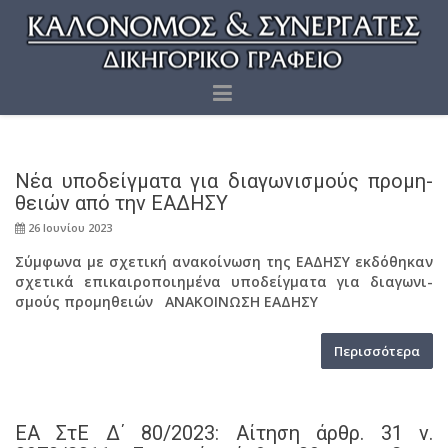
Νέα υπο­δείγ­μα­τα για δια­γω­νι­σμούς προ­μη­
θειών από την ΕΑ­ΔΗ­ΣΥ
26 Ιου­νί­ου 2023
Σύμ­φω­να με σχε­τι­κή ανα­κοί­νω­ση της ΕΑ­ΔΗ­ΣΥ εκ­δό­θη­καν
σχε­τι­κά επι­και­ρο­ποι­η­μέ­να υπο­δείγ­μα­τα για δια­γω­νι­
σμούς προ­μη­θειών ΑΝΑ­ΚΟΙ­ΝΩ­ΣΗ ΕΑ­ΔΗ­ΣΥ
Πε­ρισ­σό­τε­ρα
ΕΑ ΣτΕ Δ΄ 80/2023: Αί­τη­ση άρθρ. 31 ν.