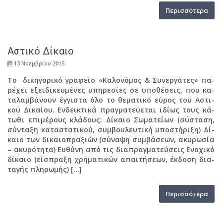
Πε­ρισ­σό­τε­ρα
Αστι­κό Δί­καιο
13 Νο­εμ­βρί­ου 2015
Το δι­κη­γο­ρι­κό γρα­φείο «Κα­λο­νό­μος & Συ­νερ­γά­τες» πα­
ρέ­χει εξει­δι­κευ­μέ­νες υπη­ρε­σί­ες σε υπο­θέ­σεις, που κα­
τα­λαμ­βά­νουν έγ­γι­στα όλο το θε­μα­τι­κό εύρος του Αστι­
κού Δι­καί­ου. Εν­δει­κτι­κά πραγ­μα­τεύ­ε­ται ιδίως τους κά­
τω­θι επι­μέ­ρους κλά­δους: Δί­καιο Σω­μα­τεί­ων (σύ­στα­ση,
σύ­ντα­ξη κα­τα­στα­τι­κού, συμ­βου­λευ­τι­κή υπο­στή­ρι­ξη) Δί­
καιο των δι­καιο­πρα­ξιών (σύ­να­ψη συμ­βά­σε­ων, ακυ­ρω­σία
– ακυ­ρό­τη­τα) Ευ­θύ­νη από τις δια­πραγ­μα­τεύ­σεις Ενο­χι­κό
δί­καιο (εί­σπρα­ξη χρη­μα­τι­κών απαι­τή­σε­ων, έκ­δο­ση δια­
τα­γής πλη­ρω­μής) […]
Πε­ρισ­σό­τε­ρα