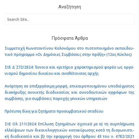
Ανα­ζή­τη­ση
Πρό­σφα­τα Άρθρα
Συμ­με­το­χή Κων­στα­ντί­νου Κα­λο­νό­μου στο πι­στο­ποι­η­μέ­νο εκ­παι­δευ­
τι­κό πρό­γραμ­μα «Οι Δη­μό­σιες Συμ­βά­σεις στην πράξη» (12ος Κύ­κλος)
ΣτΕ Δ΄ 272/2024: Έν­νοια και κρι­τή­ρια χα­ρα­κτη­ρι­σμού φορέα ως ορ­γα­
νι­σμού δη­μο­σί­ου δι­καί­ου και ανα­θέ­του­σας αρχής
Ανάρ­τη­ση σε επε­ξερ­γά­σι­μη μορφή, επι­και­ρο­ποι­η­μέ­νου υπο­δείγ­μα­τος
δια­κή­ρυ­ξης ανοι­κτής δια­δι­κα­σί­ας και συ­νο­δευ­τι­κών εγ­γρά­φων της
συμ­βά­σης, για συμ­βά­σεις πα­ρο­χής γε­νι­κών υπη­ρε­σιών
Πρό­τυ­πη δίκη για ζη­τή­μα­τα προ­συμ­βα­τι­κού στα­δί­ου
ΣτΕ Ολ 211/2024: Επί­λυ­ση ζη­τη­μά­των σχε­τι­κά με α) τη συ­μπλή­ρω­ση
ελ­λεί­ψε­ων των δι­καιο­λο­γη­τι­κών κα­τα­κύ­ρω­σης κατά τη δια­γω­νι­στι­
κή δια­δι­κα­σία και β) την εφαρ­μο­γή του άρ­θρου 43 του ν. 4782/2021