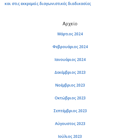
και στις εκ­κρε­μείς δια­γω­νι­στι­κές δια­δι­κα­σί­ες
Αρ­χείο
Μάρ­τιος 2024
Φε­βρουά­ριος 2024
Ια­νουά­ριος 2024
Δε­κέμ­βριος 2023
Νο­έμ­βριος 2023
Οκτώ­βριος 2023
Σε­πτέμ­βριος 2023
Αύ­γου­στος 2023
Ιού­λιος 2023