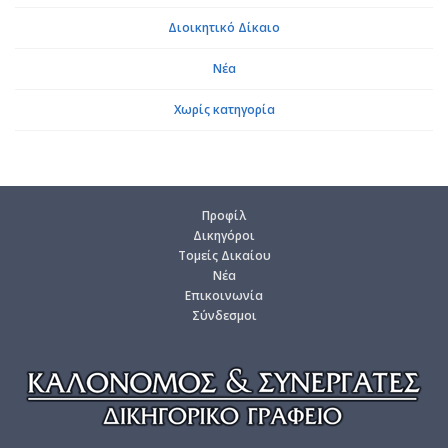
Διοι­κη­τι­κό Δί­καιο
Νέα
Χωρίς κα­τη­γο­ρία
Προ­φίλ
Δι­κη­γό­ροι
Το­μείς Δι­καί­ου
Νέα
Επι­κοι­νω­νία
Σύν­δε­σμοι