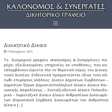
Διοι­κη­τι­κό Δί­καιο
15 Νο­εμ­βρί­ου 2015
Το δι­κη­γο­ρι­κό γρα­φείο «Κα­λο­νό­μος & Συ­νερ­γά­τες» πα­
ρέ­χει εξει­δι­κευ­μέ­νες υπη­ρε­σί­ες σε υπο­θέ­σεις, που κα­
τα­λαμ­βά­νουν έγ­γι­στα όλο το θε­μα­τι­κό εύρος του Διοι­κη­
τι­κού Δι­καί­ου. Εν­δει­κτι­κά πραγ­μα­τεύ­ε­ται ιδίως τους κά­
τω­θι επι­μέ­ρους κλά­δους: Δί­καιο Δη­μο­σί­ων Συμ­βά­σε­ων –
Δη­μο­σί­ων Έργων Δη­μο­σιο­ϋ­παλ­λη­λι­κό Δί­καιο Δί­καιο Κοι­
νω­νι­κής Ασφα­λί­σε­ως – Συ­ντα­ξιο­δο­τι­κό Δί­καιο Πο­λε­ο­δο­
μι­κό – Χω­ρο­τα­ξι­κό Δί­καιο Δί­καιο Αν­θρω­πί­νων Δι­καιω­μά­
των (Ευ­ρω­παϊ­κή Σύμ­βα­ση Δι­καιω­μά­των του Αν­θρώ­που)
Δί­καιο […]