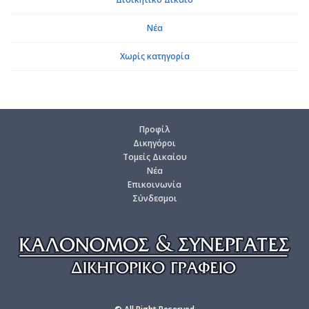
Νέα
Χωρίς κα­τη­γο­ρία
Προ­φίλ
Δι­κη­γό­ροι
Το­μείς Δι­καί­ου
Νέα
Επι­κοι­νω­νία
Σύν­δε­σμοι