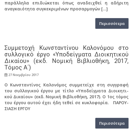
πα­ράλ­λη­λα επι­διώ­κε­ται όπως ανα­δει­χθεί η αδή­ρι­τη
ανα­γκαιό­τη­τα συ­γκε­κρι­μέ­νων προ­σαρ­μο­γών […]
Πε­ρισ­σό­τε­ρα
Συμ­με­το­χή Κων­στα­ντί­νου Κα­λο­νό­μου στο
συλ­λο­γι­κό έργο «Υπο­δείγ­μα­τα Διοι­κη­τι­κού
Δι­καί­ου» (εκδ. Νο­μι­κή Βι­βλιο­θή­κη, 2017,
Tόμος Α΄)
27 Νο­εμ­βρί­ου 2017
Ο Κων­στα­ντί­νος Κα­λο­νό­μος συμ­με­τεί­χε στη συγ­γρα­φή
του συλ­λο­γι­κού έργου με τίτλο «Υπο­δείγ­μα­τα Διοι­κη­τι­
κού Δι­καί­ου» (εκδ. Νο­μι­κή Βι­βλιο­θή­κη, 2017). Ο 1ος τόμος
του έργου αυτού έχει ήδη τεθεί σε κυ­κλο­φο­ρία. ΠΑ­ΡΟΥ­
ΣΙΑ­ΣΗ ΕΡΓΟΥ
Πε­ρισ­σό­τε­ρα