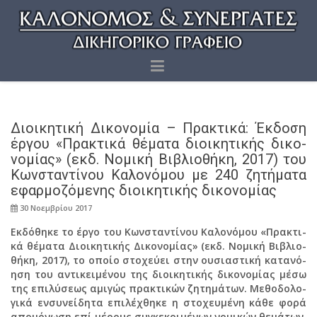
Διοι­κη­τι­κή Δι­κο­νο­μία – Πρα­κτι­κά: Έκ­δο­ση
έργου «Πρα­κτι­κά θέ­μα­τα διοι­κη­τι­κής δι­κο­
νο­μί­ας» (εκδ. Νο­μι­κή Βι­βλιο­θή­κη, 2017) του
Κων­στα­ντί­νου Κα­λο­νό­μου με 240 ζη­τή­μα­τα
εφαρ­μο­ζό­με­νης διοι­κη­τι­κής δι­κο­νο­μί­ας
30 Νο­εμ­βρί­ου 2017
Εκ­δό­θη­κε το έργο του Κων­στα­ντί­νου Κα­λο­νό­μου «Πρα­κτι­
κά θέ­μα­τα Διοι­κη­τι­κής Δι­κο­νο­μί­ας» (εκδ. Νο­μι­κή Βι­βλιο­
θή­κη, 2017), το οποίο στο­χεύ­ει στην ου­σια­στι­κή κα­τα­νό­
η­ση του αντι­κει­μέ­νου της διοι­κη­τι­κής δι­κο­νο­μί­ας μέσω
της επι­λύ­σε­ως αμι­γώς πρα­κτι­κών ζη­τη­μά­των. Με­θο­δο­λο­
γι­κά εν­συ­νεί­δη­τα επι­λέ­χθη­κε η στο­χευ­μέ­νη κάθε φορά
απο­μό­νω­ση επί μέ­ρους συ­γκε­κρι­μέ­νων νο­μι­κών θε­μά­των,