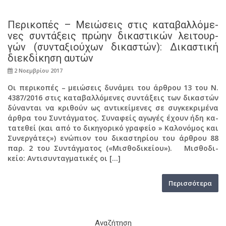
Πε­ρι­κο­πές – Μειώ­σεις στις κα­τα­βαλ­λό­με­
νες συ­ντά­ξεις πρώην δι­κα­στι­κών λει­τουρ­
γών (συ­ντα­ξιού­χων δι­κα­στών): Δι­κα­στι­κή
διεκ­δί­κη­ση αυτών
2 Νο­εμ­βρί­ου 2017
Οι πε­ρι­κο­πές – μειώ­σεις δυ­νά­μει του άρ­θρου 13 του Ν.
4387/2016 στις κα­τα­βαλ­λό­με­νες συ­ντά­ξεις των δι­κα­στών
δύ­να­νται να κρι­θούν ως αντι­κεί­με­νες σε συ­γκε­κρι­μέ­να
άρθρα του Συ­ντάγ­μα­τος. Συ­να­φείς αγω­γές έχουν ήδη κα­
τα­τε­θεί (και από το δι­κη­γο­ρι­κό γρα­φείο » Κα­λο­νό­μος και
Συ­νερ­γά­τες») ενώ­πιον του δι­κα­στη­ρί­ου του άρ­θρου 88
παρ. 2 του Συ­ντάγ­μα­τος («Μι­σθο­δι­κεί­ου»). Μι­σθο­δι­
κείο: Αντι­συ­νταγ­μα­τι­κές οι […]
Πε­ρισ­σό­τε­ρα
Ανα­ζή­τη­ση