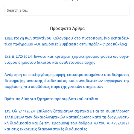
Πρό­σφα­τα Άρθρα
Συμ­με­το­χή Κων­στα­ντί­νου Κα­λο­νό­μου στο πι­στο­ποι­η­μέ­νο εκ­παι­δευ­
τι­κό πρό­γραμ­μα «Οι Δη­μό­σιες Συμ­βά­σεις στην πράξη» (12ος Κύ­κλος)
ΣτΕ Δ΄ 272/2024: Έν­νοια και κρι­τή­ρια χα­ρα­κτη­ρι­σμού φορέα ως ορ­γα­
νι­σμού δη­μο­σί­ου δι­καί­ου και ανα­θέ­του­σας αρχής
Ανάρ­τη­ση σε επε­ξερ­γά­σι­μη μορφή, επι­και­ρο­ποι­η­μέ­νου υπο­δείγ­μα­τος
δια­κή­ρυ­ξης ανοι­κτής δια­δι­κα­σί­ας και συ­νο­δευ­τι­κών εγ­γρά­φων της
συμ­βά­σης, για συμ­βά­σεις πα­ρο­χής γε­νι­κών υπη­ρε­σιών
Πρό­τυ­πη δίκη για ζη­τή­μα­τα προ­συμ­βα­τι­κού στα­δί­ου
ΣτΕ Ολ 211/2024: Επί­λυ­ση ζη­τη­μά­των σχε­τι­κά με α) τη συ­μπλή­ρω­ση
ελ­λεί­ψε­ων των δι­καιο­λο­γη­τι­κών κα­τα­κύ­ρω­σης κατά τη δια­γω­νι­στι­
κή δια­δι­κα­σία και β) την εφαρ­μο­γή του άρ­θρου 43 του ν. 4782/2021
και στις εκ­κρε­μείς δια­γω­νι­στι­κές δια­δι­κα­σί­ες