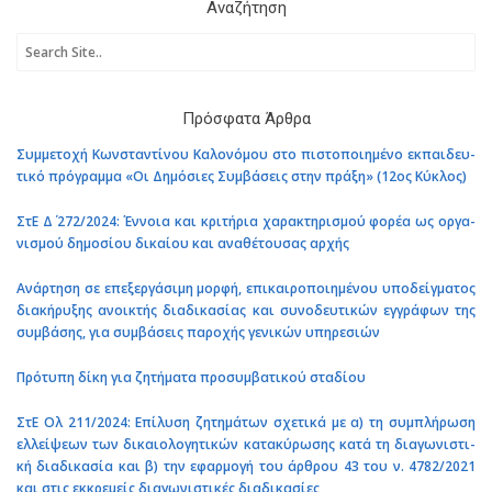
Ανα­ζή­τη­ση
Πρό­σφα­τα Άρθρα
Συμ­με­το­χή Κων­στα­ντί­νου Κα­λο­νό­μου στο πι­στο­ποι­η­μέ­νο εκ­παι­δευ­
τι­κό πρό­γραμ­μα «Οι Δη­μό­σιες Συμ­βά­σεις στην πράξη» (12ος Κύ­κλος)
ΣτΕ Δ΄ 272/2024: Έν­νοια και κρι­τή­ρια χα­ρα­κτη­ρι­σμού φορέα ως ορ­γα­
νι­σμού δη­μο­σί­ου δι­καί­ου και ανα­θέ­του­σας αρχής
Ανάρ­τη­ση σε επε­ξερ­γά­σι­μη μορφή, επι­και­ρο­ποι­η­μέ­νου υπο­δείγ­μα­τος
δια­κή­ρυ­ξης ανοι­κτής δια­δι­κα­σί­ας και συ­νο­δευ­τι­κών εγ­γρά­φων της
συμ­βά­σης, για συμ­βά­σεις πα­ρο­χής γε­νι­κών υπη­ρε­σιών
Πρό­τυ­πη δίκη για ζη­τή­μα­τα προ­συμ­βα­τι­κού στα­δί­ου
ΣτΕ Ολ 211/2024: Επί­λυ­ση ζη­τη­μά­των σχε­τι­κά με α) τη συ­μπλή­ρω­ση
ελ­λεί­ψε­ων των δι­καιο­λο­γη­τι­κών κα­τα­κύ­ρω­σης κατά τη δια­γω­νι­στι­
κή δια­δι­κα­σία και β) την εφαρ­μο­γή του άρ­θρου 43 του ν. 4782/2021
και στις εκ­κρε­μείς δια­γω­νι­στι­κές δια­δι­κα­σί­ες