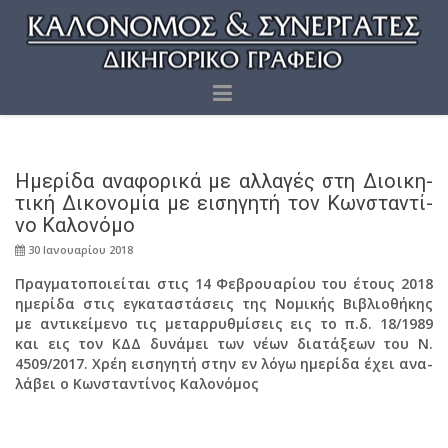
Ημε­ρί­δα ανα­φο­ρι­κά με αλ­λα­γές στη Διοι­κη­
τι­κή Δι­κο­νο­μία με ει­ση­γη­τή τον Κων­στα­ντί­
νο Κα­λο­νό­μο
30 Ια­νουα­ρί­ου 2018
Πραγ­μα­το­ποιεί­ται στις 14 Φε­βρουα­ρί­ου του έτους 2018
ημε­ρί­δα στις εγκα­τα­στά­σεις της Νο­μι­κής Βι­βλιο­θή­κης
με αντι­κεί­με­νο τις με­ταρ­ρυθ­μί­σεις εις το π.δ. 18/1989
και εις τον ΚΔΔ δυ­νά­μει των νέων δια­τά­ξε­ων του Ν.
4509/2017. Χρέη ει­ση­γη­τή στην εν λόγω ημε­ρί­δα έχει ανα­
λά­βει ο Κων­στα­ντί­νος Κα­λο­νό­μος