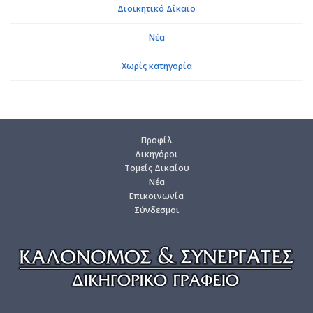
Διοι­κη­τι­κό Δί­καιο
Νέα
Χωρίς κα­τη­γο­ρία
Προ­φίλ
Δι­κη­γό­ροι
Το­μείς Δι­καί­ου
Νέα
Επι­κοι­νω­νία
Σύν­δε­σμοι