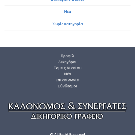
Νέα
Χωρίς κατηγορία
Προ­φίλ
Δι­κη­γό­ροι
Το­μείς Δι­καί­ου
Νέα
Επι­κοι­νω­νία
Σύν­δε­σμοι
© All Right Reserved