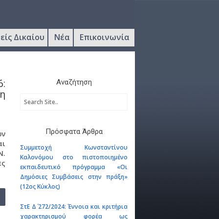
είς Δικαίου
Νέα
Επικοινωνία
6:
Αναζήτηση
ση
Πρόσφατα Άρθρα
ων
αι
Συμμετοχή Κωνσταντίνου
Ν.
Καλονόμου στο πιστοποιημένο
ες
εκπαιδευτικό πρόγραμμα «Οι
Δημόσιες Συμβάσεις στην πράξη»
(12ος Κύκλος)
ΣτΕ Δ΄ 272/2024: Έννοια και κριτήρια
χαρακτηρισμού φορέα ως