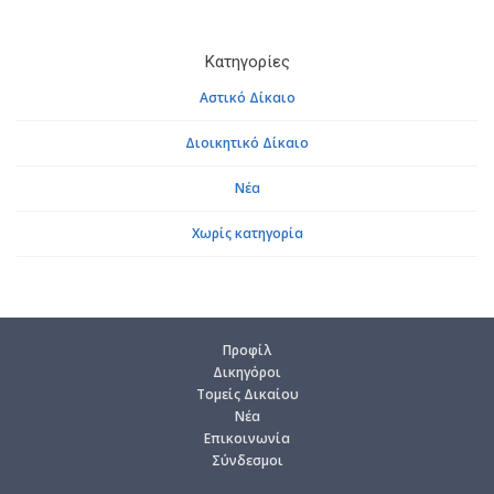
Κατηγορίες
Αστικό Δίκαιο
Διοικητικό Δίκαιο
Νέα
Χωρίς κατηγορία
Προ­φίλ
Δι­κη­γό­ροι
Το­μείς Δι­καί­ου
Νέα
Επι­κοι­νω­νία
Σύν­δε­σμοι