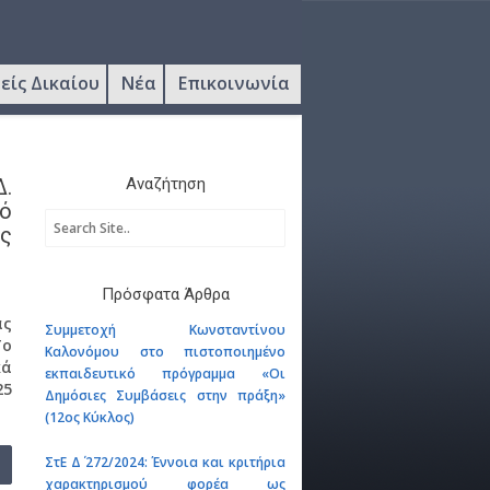
είς Δικαίου
Νέα
Επικοινωνία
Δ.
Αναζήτηση
ό
ος
Πρόσφατα Άρθρα
ας
Συμμετοχή Κωνσταντίνου
Το
Καλονόμου στο πιστοποιημένο
κά
εκπαιδευτικό πρόγραμμα «Οι
25
Δημόσιες Συμβάσεις στην πράξη»
(12ος Κύκλος)
ΣτΕ Δ΄ 272/2024: Έννοια και κριτήρια
χαρακτηρισμού φορέα ως