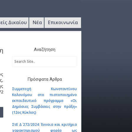
είς Δικαίου
Νέα
Επικοινωνία
η
Αναζήτηση
ος
Πρόσφατα Άρθρα
ς,
ής
Συμμετοχή Κωνσταντίνου
72
Καλονόμου στο πιστοποιημένο
εκπαιδευτικό πρόγραμμα «Οι
Δημόσιες Συμβάσεις στην πράξη»
(12ος Κύκλος)
ΣτΕ Δ΄ 272/2024: Έννοια και κριτήρια
χαρακτηρισμού φορέα ως