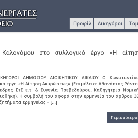
Προφίλ
Δικηγόροι
Τομ
 Καλονόμου στο συλλογικό έργο «Η αίτησ
ΗΓΟΡΟΙ ΔΗΜΟΣΙΟΥ ΔΙΟΙΚΗΤΙΚΟΥ ΔΙΚΑΙΟΥ Ο Κωνσταντίν
κό έργο «Η Αίτηση Ακυρώσεως» (Επιμέλεια: Αθανάσιος Ράντο
όεδρος ΣτΕ ε.τ. & Ευγενία Πρεβεδούρου, Καθηγήτρια Νομικ
λιοθήκη). Η συμβολή του αφορά στην ερμηνεία του άρθρου 3
 ζητήματα ερμηνείας – […]
Περισσότερα