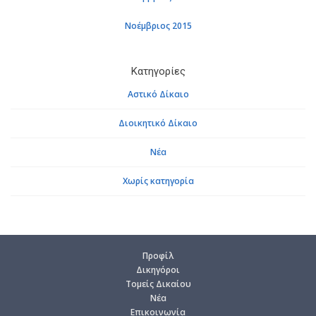
Νοέμβριος 2015
Κατηγορίες
Αστικό Δίκαιο
Διοικητικό Δίκαιο
Νέα
Χωρίς κατηγορία
Προ­φίλ
Δι­κη­γό­ροι
Το­μείς Δι­καί­ου
Νέα
Επι­κοι­νω­νία