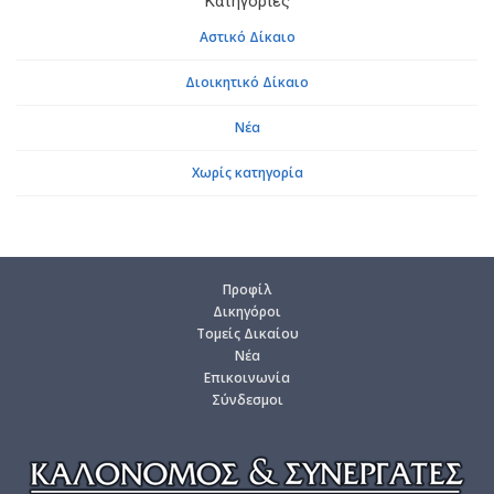
Κατηγορίες
Αστικό Δίκαιο
Διοικητικό Δίκαιο
Νέα
Χωρίς κατηγορία
Προ­φίλ
Δι­κη­γό­ροι
Το­μείς Δι­καί­ου
Νέα
Επι­κοι­νω­νία
Σύν­δε­σμοι