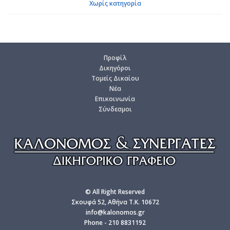
Χωρίς κατηγορία
Προ­φίλ
Δι­κη­γό­ροι
Το­μείς Δι­καί­ου
Νέα
Επι­κοι­νω­νία
Σύν­δε­σμοι
© All Right Reserved
Σκουφά 52, Αθήνα T.K. 10672
info@kalonomos.gr
Phone - 210 8831192