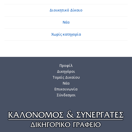
Διοικητικό Δίκαιο
Νέα
Χωρίς κατηγορία
Προ­φίλ
Δι­κη­γό­ροι
Το­μείς Δι­καί­ου
Νέα
Επι­κοι­νω­νία
Σύν­δε­σμοι