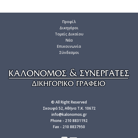
Προ­φίλ
Δι­κη­γό­ροι
Το­μείς Δι­καί­ου
Νέα
Επι­κοι­νω­νία
Σύν­δε­σμοι
© All Right Reserved
Σκουφά 52, Αθήνα T.K. 10672
info@kalonomos.gr
Phone - 210 8831192
Fax - 210 8837950