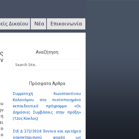
είς Δικαίου
Νέα
Επικοινωνία
ός
Αναζήτηση
ν
Πρόσφατα Άρθρα
Συμμετοχή Κωνσταντίνου
Καλονόμου στο πιστοποιημένο
ου
εκπαιδευτικό πρόγραμμα «Οι
ην
Δημόσιες Συμβάσεις στην πράξη»
 η
(12ος Κύκλος)
αι
το
ΣτΕ Δ΄ 272/2024: Έννοια και κριτήρια
ιο
χαρακτηρισμού φορέα ως