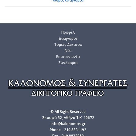
Χωρίς κατηγορία
Προ­φίλ
Δι­κη­γό­ροι
Το­μείς Δι­καί­ου
Νέα
Επι­κοι­νω­νία
Σύν­δε­σμοι
© All Right Reserved
Σκουφά 52, Αθήνα T.K. 10672
info@kalonomos.gr
Phone - 210 8831192
Fax - 210 8837950