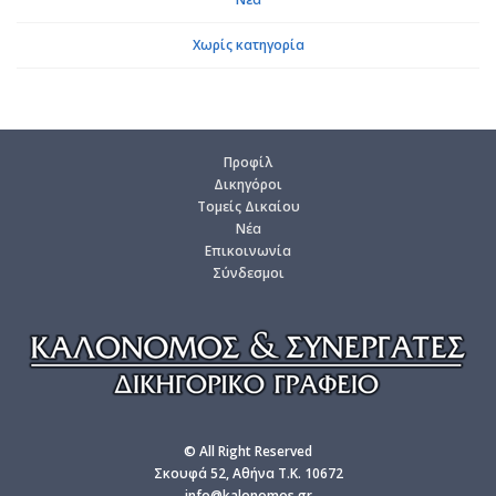
Χωρίς κατηγορία
Προ­φίλ
Δι­κη­γό­ροι
Το­μείς Δι­καί­ου
Νέα
Επι­κοι­νω­νία
Σύν­δε­σμοι
© All Right Reserved
Σκουφά 52, Αθήνα T.K. 10672
info@kalonomos.gr