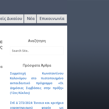
είς Δικαίου
Νέα
Επικοινωνία
ε
Αναζήτηση
ς
Πρόσφατα Άρθρα
μα
Συμμετοχή Κωνσταντίνου
Καλονόμου στο πιστοποιημένο
εκπαιδευτικό πρόγραμμα «Οι
Δημόσιες Συμβάσεις στην πράξη»
(12ος Κύκλος)
ΣτΕ Δ΄ 272/2024: Έννοια και κριτήρια
χαρακτηρισμού φορέα ως