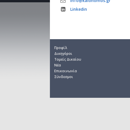
info@kalonomos.gr
Linkedin
Προ­φίλ
Δι­κη­γό­ροι
Το­μείς Δι­καί­ου
Νέα
Επι­κοι­νω­νία
Σύν­δε­σμοι